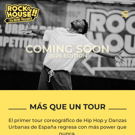
COMING SOON
2026 EDITION
MÁS QUE UN TOUR
El primer tour coreográfico de Hip Hop y Danzas
Urbanas de España regresa con más power que
nunca.